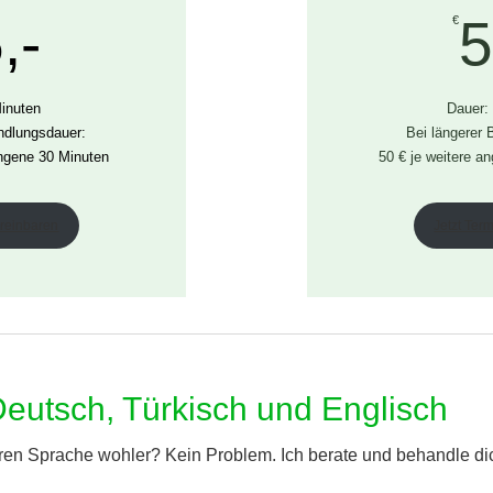
,-
5
€
Minuten
Dauer:
ndlungsdauer:
Bei längerer
angene 30 Minuten
50 € je weitere a
ereinbaren
Jetzt Ter
Deutsch, Türkisch und Englisch
deren Sprache wohler? Kein Problem. Ich berate und behandle di